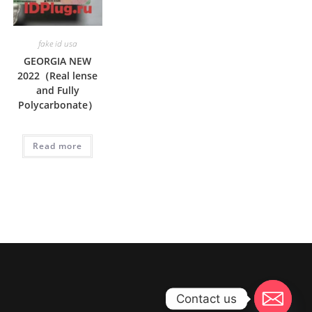
fake id usa
GEORGIA NEW
2022（Real lense
and Fully
Polycarbonate）
Read more
Contact us